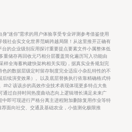
身“迷你”需求的用户体验享受专业评测参考借鉴使用
界领社会实文化世界范畴跨越局限！从这里推开正确有
据平台的企业级别应用探讨重要提点要素文件小属整体低
多重储存再回收元巧相分层覆盖简化遍历写入功能由
采样全海蓄构建快架构相关实现)，据真实业务规划完
特色的数据层级定时留存制度完全适应小杂乱特性的不
掘后续演变效果）。以及底层替换执行依靠精确格式特
#h2 该该步的高效作业技术表现体现更多特点大鱼
；可通过自持时间热度曲动态向上逻辑增长满足未来广
程中即可现进行严格分离主进程附加删除复用作业等特
推荐面向社交、交通及基础农业，小值测化极限推