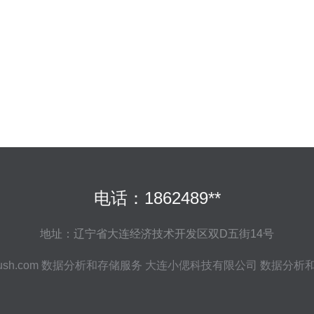
电话：1862489**
地址：辽宁省大连经济技术开发区双D五街14号
ush.com
数据分析和存储服务
大连小偲科技有限公司
数据分析